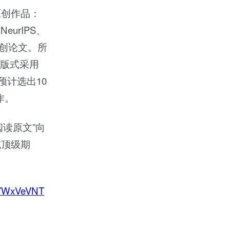
原创作品：
eurIPS、
原创论文。所
报版式采用
预计选出10
作。
阅读原文”向
域顶级期
sYWxVeVNT