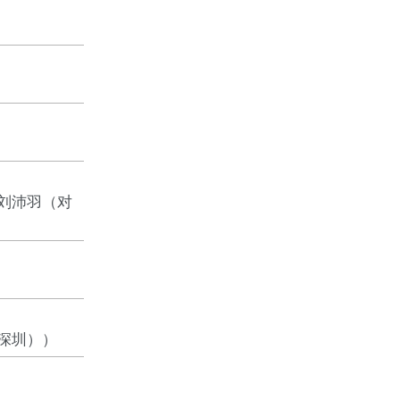
刘沛羽（对
深圳））