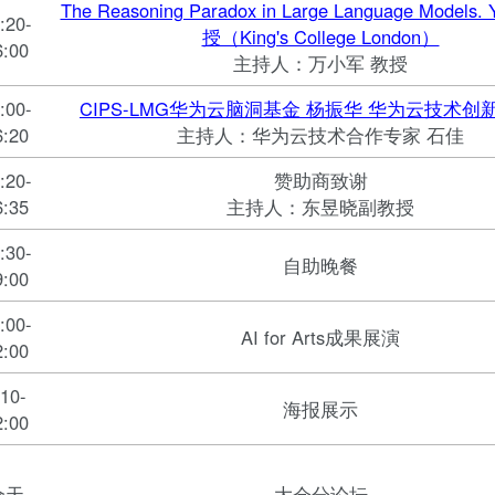
The Reasoning Paradox in Large Language Models.
:20-
授（King's College London）
6:00
主持人：万小军 教授
:00-
CIPS-LMG华为云脑洞基金 杨振华 华为云技术创
6:20
主持人：华为云技术合作专家 石佳
:20-
赞助商致谢
6:35
主持人：东昱晓副教授
:30-
自助晚餐
9:00
:00-
AI for Arts成果展演
2:00
:10-
海报展示
2:00
全天
大会分论坛