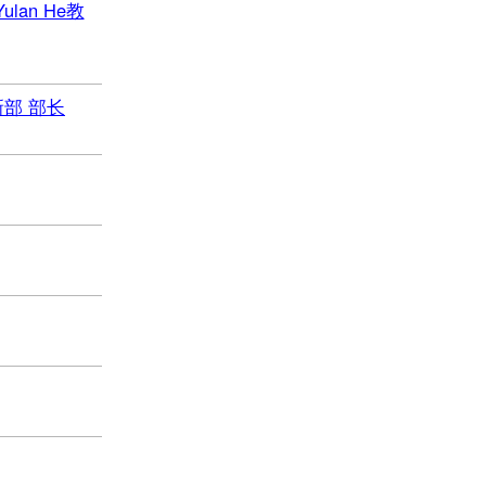
 Yulan He教
新部 部长