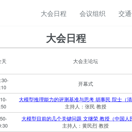
大会日程
会议组织
交通
大会日程
全天
大会主论坛
:30-
开幕式
:10
:10-
大模型推理能力的评测基准与思考 胡事民 院士（
:50
主持人：张民 教授
:50-
大模型目前的几个关键问题 文继荣 教授（中国人
0:30
主持人：黄民烈 教授