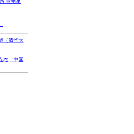
遇 章明星
）
旭（清华大
垚杰（中国