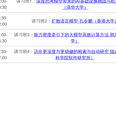
:00-
讲习班1：
深度思考模型带来的AI基础设施挑战与机
0:30
（清华大学）
:30-
讲习班2：
扩散语言模型 孔令鹏（香港大学
2:00
:00-
讲习班3：
能力密度牵引下的大模型高效计算方法 韩
5:30
学）
:30-
讲习班4：
迈向更深度与更稳健的检索与自动研究 陆
7:00
科学院软件研究所）