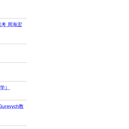
考 周海宏
大学）
a Gurevych教